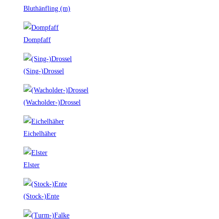
Bluthänfling (m)
Dompfaff
(Sing-)Drossel
(Wacholder-)Drossel
Eichelhäher
Elster
(Stock-)Ente