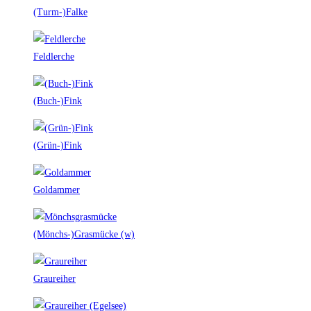
(Turm-)Falke
Feldlerche
(Buch-)Fink
(Grün-)Fink
Goldammer
(Mönchs-)Grasmücke (w)
Graureiher