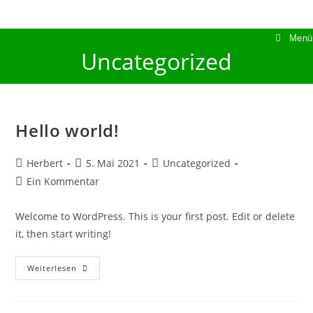
Zum
Inhalt
Menü
springen
Uncategorized
Hello world!
Beitrags-
Beitrag
Beitrags-
Herbert
5. Mai 2021
Uncategorized
Autor:
veröffentlicht:
Kategorie:
Beitrags-
Ein Kommentar
Kommentare:
Welcome to WordPress. This is your first post. Edit or delete
it, then start writing!
Hello
Weiterlesen
World!