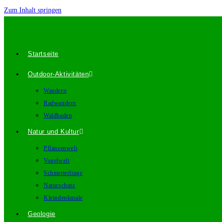
Zum Inhalt springen
Startseite
Outdoor-Aktivitäten
Wandern
Radwandern
Waldbaden
Natur und Kultur
Pflanzenwelt
Vogelwelt
Schmetterlinge
Naturschutz
Kleindenkmale
Geologie