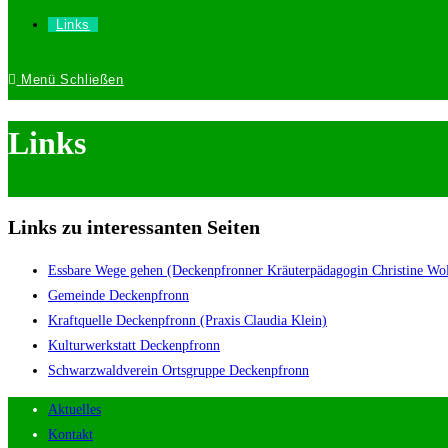
Links
Menü
Schließen
Links
Links zu interessanten Seiten
Essbare Wege gehen (Deckenpfronner Kräuterpädagogin Christine Wol
Gemeinde Deckenpfronn
Kraftquelle Deckenpfronn (Praxis Claudia Klein)
Kulturwerkstatt Deckenpfronn
Schwarzwaldverein Ortsgruppe Deckenpfronn
Aktuelles
Kontakt