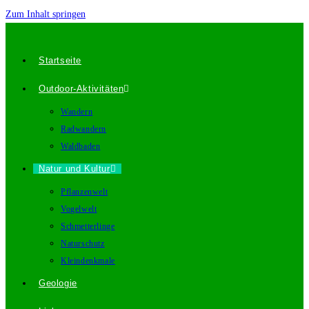
Zum Inhalt springen
Startseite
Outdoor-Aktivitäten
Wandern
Radwandern
Waldbaden
Natur und Kultur
Pflanzenwelt
Vogelwelt
Schmetterlinge
Naturschutz
Kleindenkmale
Geologie